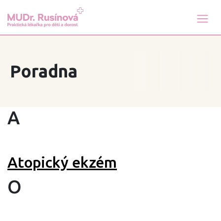
Poradna
A
Atopický ekzém
O