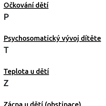
Očkování dětí
P
Psychosomatický vývoj dítěte
T
Teplota u dětí
Z
Zácpa u dětí (obstipace)