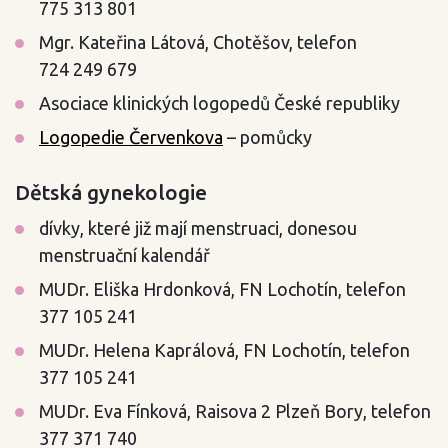
775 313 801
Mgr. Kateřina Látová, Chotěšov, telefon
724 249 679
Asociace klinických logopedů České republiky
Logopedie Červenkova
– pomůcky
Dětská gynekologie
dívky, které již mají menstruaci, donesou
menstruační kalendář
MUDr. Eliška Hrdonková, FN Lochotín, telefon
377 105 241
MUDr. Helena Kaprálová, FN Lochotín, telefon
377 105 241
MUDr. Eva Fínková, Raisova 2 Plzeň Bory, telefon
377 371 740