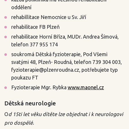
oddělení
rehabillitace Nemocnice u Sv. Jiří
rehabilitace FB Plzeň
rehabilitace Horní Bříza, MUDr. Andrea Šímová,
telefon 377 955 174
soukromá Dětská fyzioterapie, Pod Všemi
svatými 48, Plzeň- Roudná, telefon 739 304 003,
fyzioterapie@plzenroudna.cz, potřebujete typ
poukazu FT
Fyzioterapie Mgr. Rybka
www.maonel.cz
Dětská neurologie
O
d 15ti let věku dítěte lze objednat i k neurologovi
pro dospělé
.