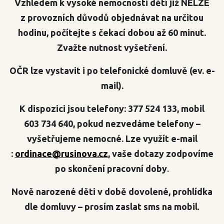
Vzhledem k vysoké nemocnosti dětí již NELZE
z provozních důvodů objednávat na určitou
hodinu, počítejte s čekací dobou až 60 minut.
Zvažte nutnost vyšetření.
OČR lze vystavit i po telefonické domluvě (ev. e-
mail).
K dispozici jsou telefony: 377 524 133, mobil
603 734 640, pokud nezvedáme telefony –
vyšetřujeme nemocné. Lze využít e-mail
:
ordinace@rusinova.cz
, vaše dotazy zodpovíme
po skončení pracovní doby
.
Nově narozené děti v době dovolené, prohlídka
dle domluvy – prosím zaslat sms na mobil
.