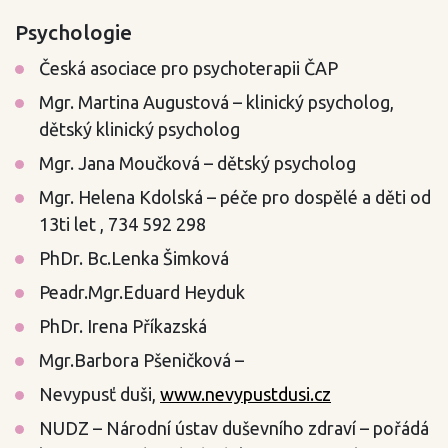
Psychologie
Česká asociace pro psychoterapii ČAP
Mgr. Martina Augustová – klinický psycholog,
dětský klinický psycholog
Mgr. Jana Moučková – dětský psycholog
Mgr. Helena Kdolská – péče pro dospělé a děti od
13ti let , 734 592 298
PhDr. Bc.Lenka Šimková
Peadr.Mgr.Eduard Heyduk
PhDr. Irena Příkazská
Mgr.Barbora Pšeničková –
Nevypusť duši,
www.nevypustdusi.cz
NUDZ – Národní ústav duševního zdraví – pořádá